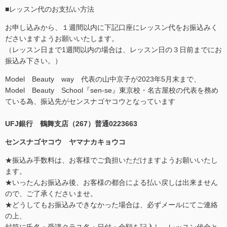
■レッスン代のお支払い方法
お申し込みから、１週間以内に下記口座にレッスン代をお振込みく
ださいますようお願いいたします。
（レッスン日まで1週間以内の場合は、レッスン日の３日前までにお
振込み下さい。）
Model Beauty way 代表の山中京子が2023年5月末まで、
Model Beauty School『sen-se』東京校・名古屋校の代表を務め
ている為、振込先がセンスナゴヤコウとなっています
UFJ銀行 鶴舞支店（267）普通0223663
センスナゴヤコウ ヤマナカキョウコ
★振込み手数料は、お客様でご負担いただけますようお願いいたし
ます。
★いったんお振込み後、お客様の都合による払い戻しは出来ません
ので、ご了承くださいませ。
★どうしてもお振込みできなかった場合は、必ずメールにてご連絡
の上、
封筒に氏名・受講クラス名・日付・金額を記入し、レッスン代金と